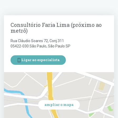
Herpes Simples
Herpes Labial
Consultório Faria Lima (próximo ao
Oxiurasis ou enterobíase
metrô)
Rua Cláudio Soares 72, Conj.311
05422-030 São Paulo, São Paulo SP
Ligar ao especialista
ampliar o mapa