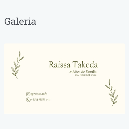
explicações claras e didáticas! Super
recomendo!
Galeria
Paciente
A Dra. Raissa foi maravilhosa do
começo ao fim, muito acolhedora e
gentil, passou mais de 1h me ouvindo e
tirando todas as minhas dúvidas. É
uma médica excelente e muito
atenciosa!